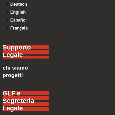
Deutsch
English
Español
Français
Supporto
Legale
chi siamo
progetti
GLF e
Segreteria
Legale