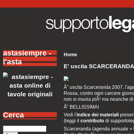
astasiempre -
Home
l'asta
E' uscita SCARCERANDA
Ãˆ uscita Scarceranda 2007, l'a
Rossa, contro ogni carcere giorn
non si muoia piÃ¹ ma neanche di 
Ãˆ BELLISSIMA!
Cerca
Vedi l'
indice dei materiali
present
(leggi il
contributo
di supportole
Scarceranda (agenda annuale + li