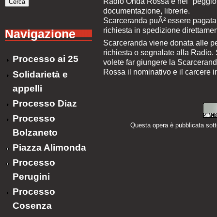
Radio Onda Rossa e nei "peggiori
documentazione, librerie.
Scarceranda puÃ² essere pagata t
richiesta in spedizione direttame
Navigazione
Scarceranda viene donata alle p
richiesta o segnalate alla Radio.
Processo ai 25
volete far giungere la Scarcera
Rossa il nominativo e il carcere in
Solidarietà e
appelli
Processo Diaz
Processo
Questa opera è pubblicata sot
Bolzaneto
Piazza Alimonda
Processo
Perugini
Processo
Cosenza